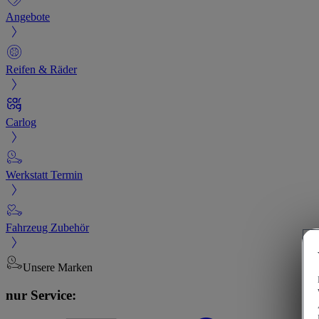
Angebote
Reifen & Räder
Carlog
Werkstatt Termin
Fahrzeug Zubehör
Unsere Marken
nur Service: